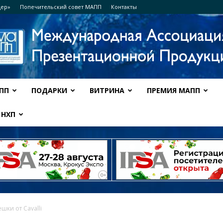
дер»
Попечительский совет МАПП
Контакты
ПП
ПОДАРКИ
ВИТРИНА
ПРЕМИЯ МАПП
Ассоциация
НХП
МАПП
шки от Cavalli