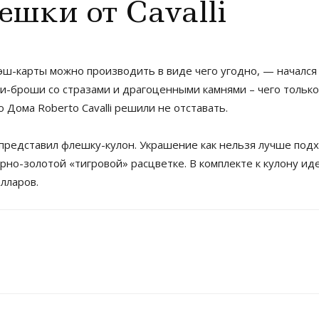
шки от Cavalli
эш-карты можно производить в виде чего угодно, — начался
-броши со стразами и драгоценными камнями – чего только
Дома Roberto Cavalli решили не отставать.
едставил флешку-кулон. Украшение как нельзя лучше подход
рно-золотой «тигровой» расцветке. В комплекте к кулону иде
олларов.