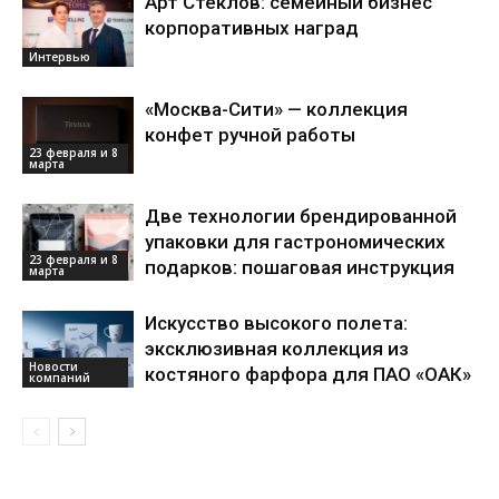
Арт Стеклов: семейный бизнес
корпоративных наград
Интервью
«Москва-Сити» — коллекция
конфет ручной работы
23 февраля и 8
марта
Две технологии брендированной
упаковки для гастрономических
23 февраля и 8
подарков: пошаговая инструкция
марта
Искусство высокого полета:
эксклюзивная коллекция из
Новости
костяного фарфора для ПАО «ОАК»
компаний