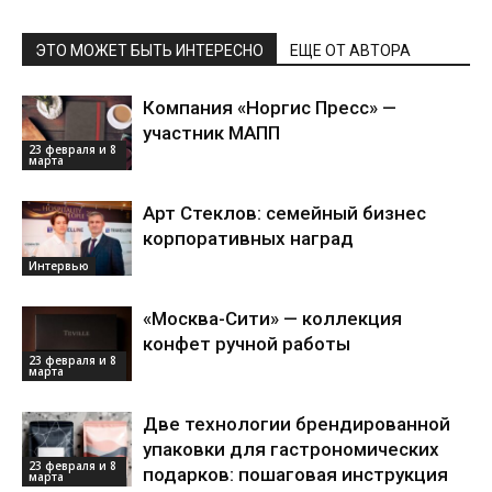
ЭТО МОЖЕТ БЫТЬ ИНТЕРЕСНО
ЕЩЕ ОТ АВТОРА
Компания «Норгис Пресс» —
участник МАПП
23 февраля и 8
марта
Арт Стеклов: семейный бизнес
корпоративных наград
Интервью
«Москва-Сити» — коллекция
конфет ручной работы
23 февраля и 8
марта
Две технологии брендированной
упаковки для гастрономических
23 февраля и 8
подарков: пошаговая инструкция
марта