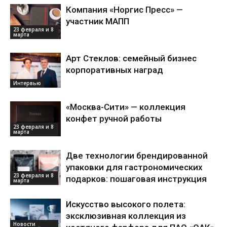
Компания «Норгис Пресс» —
участник МАПП
23 февраля и 8
марта
Арт Стеклов: семейный бизнес
корпоративных наград
Интервью
«Москва-Сити» — коллекция
конфет ручной работы
23 февраля и 8
марта
Две технологии брендированной
упаковки для гастрономических
23 февраля и 8
подарков: пошаговая инструкция
марта
Искусство высокого полета:
эксклюзивная коллекция из
Новости