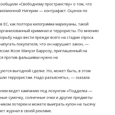
 сообщили «Свободному пространству» о том, что
миллионной Нигерии — контрафакт. Оценок по
в ЕС, как полтора килограмма марихуаны, такой
 организованный криминал и террористы. По мнению
борьбу надо вести прежде всего на стадии спроса.
апугать покупателя, что он нарушает закон, —
иссии Жозе Мануэл Баррозу, приглашенный на
ься против фальшивки нужно на
уются выгодной сделке. Но, может быть, в этом
шли террористам. Надо разъяснять», — сказала
менем ведет кампанию под лозунгом «Подделка —
ные сумочку, солнечные очки и другие предметы
ником лотереи и можете выиграть купон на тысячу
т журнал в своей рекламе.