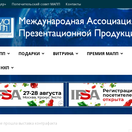
дер»
Попечительский совет МАПП
Контакты
ПП
ПОДАРКИ
ВИТРИНА
ПРЕМИЯ МАПП
Ассоциация
НХП
МАПП
е прошла выставка контрафакта