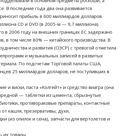
 подделывали в основном предметы роскоши, а
се. В последние года два она развивается
приносит прибыль в 600 миллиардов долларов.
иллиона CD и DVD (в 2005-м — 9,7 миллиона).
го в 2006 году на внешних границах ЕС задержано
, в том числе 80% — китайского производства. В
рудничества и развития (ОЭСР) с тревогой отметила
лепрограмм и музыкальных записей в развитых
атериала. По подсчетам Торговой палаты США,
нцев 25 миллиардов долларов, не поступивших в
е и виски, паста «Колгейт» и средство виагра (она
 вредной — таблетки из цемента, сбрызнутые
биотики, противораковые препараты, контактные
 от кашля, презервативы, духи,
и (из опилок и сена), запчасти для вертолетов и
ь их товары