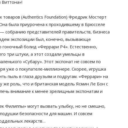
 Виттона»!
товаров (Authentics Foundation) Фредрик Мостерт
 Она была приурочена к проходившему в Брюсселе
 — собранию представителей правительств, бизнеса
здем экспозиции был, конечно, вызывающе
ю гоночный болид «Феррари Р4». Естественно,
го три штуки, а этот создали умельцы в
аленького «Субару». Этот экспонат не совсем по
ря уже о покупателе-миллионере. Скорее, игрушка
ить пыль в глаза друзьям и подругам. «Феррари» на
у же роль, что и британская модель Ясмин Ле Бон с
влечь внимание к менее зрелищным экспонатам и
 Филиппы» могут вызвать улыбку, но не смешно,
подушки безопасности для машин. И совсем
поддельных лекарств…