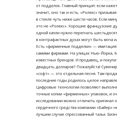
от подделок. Главный принцип: если каже
значит, оно так и есть. «Ролекс» призыв
в стекле чуть ниже шести часов. Если ми
это не «Ролекс». Хорошие французские дух
одной капли нужно перегнать шестьдесят
в контрафактных духах могут быть моча и
Есть «фирменные подделки» — имитация
самими фирмами. На улицах Нью-Йорка, М
известных брендов. И продавец, и покупат
двадцать долларов? Пожалуйста! Сувени
«софт» — это отдельная песня. Там прода
последние годы родилось целое направл
Цифровые технологии позволяют выполн
точные копии «фирменных» упаковок, и о
исследовании можно отличить оригинал о
сердечного средства компании «Байер» нес
лучшем случае спрессованный тальк. Биз