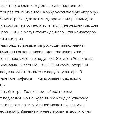
тся, что это слишком дешево для настоящего,
ает обратить внимание на микроскопическую «корону»
нутная стрелка движется судорожными рывками, то
и состоят из сотен, а то и тысяч ингредиентов. Для
 роз. Они не могут стоить дешево. Стабилизатором
ли антифриз.
 настоящих предметов роскоши, выполненная
илана и Гонконга можно дешево купить часы
ель знают, что это подделка. Хотите «Ролекс» за
р-реклама. «Паленые» DVD, CD и компьютерный
вец и покупатель вместе воруют у автора. В
ение контрафакта — «цифровые подделки».
ять
чень быстро. Только при лабораторном
т подделки. Но не будешь же каждую упаковку
ти на экспертизу. А в ней может оказаться в
нес сверхприбыльный: инвестировать достаточно