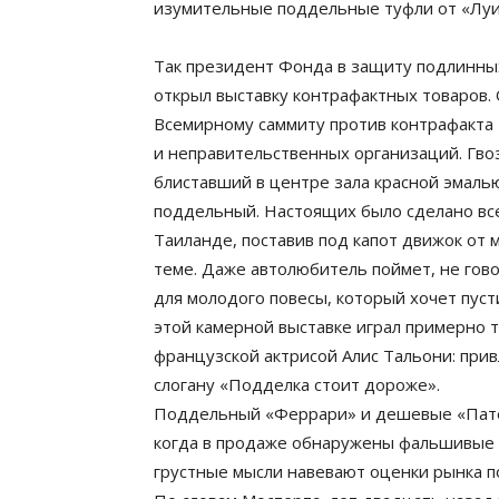
изумительные поддельные туфли от «Луи
Так президент Фонда в защиту подлинных 
открыл выставку контрафактных товаров.
Всемирному саммиту против контрафакта
и неправительственных организаций. Гво
блиставший в центре зала красной эмаль
поддельный. Настоящих было сделано все
Таиланде, поставив под капот движок от м
теме. Даже автолюбитель поймет, не гово
для молодого повесы, который хочет пуст
этой камерной выставке играл примерно т
французской актрисой Алис Тальони: при
слогану «Подделка стоит дороже».
Поддельный «Феррари» и дешевые «Патек
когда в продаже обнаружены фальшивые 
грустные мысли навевают оценки рынка 