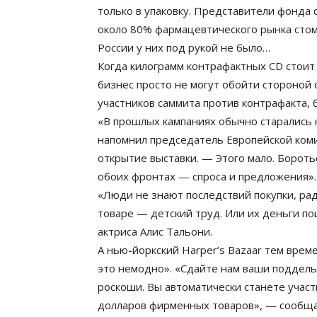
только в упаковку. Представители фонда
около 80% фармацевтического рынка сто
России у них под рукой не было…
Когда килограмм контрафактных CD стоит 
бизнес просто не могут обойти стороной
участников саммита против контрафакта, 
«В прошлых кампаниях обычно старались н
напомнил председатель Европейской ком
открытие выставки. — Этого мало. Борот
обоих фронтах — спроса и предложения».
«Люди не знают последствий покупки, рад
товаре — детский труд. Или их деньги по
актриса Алис Тальони.
А нью-йоркский Harper’s Bazaar тем вре
это немодно». «Сдайте нам ваши поддель
роскоши. Вы автоматически станете участ
долларов фирменных товаров», — сообщае