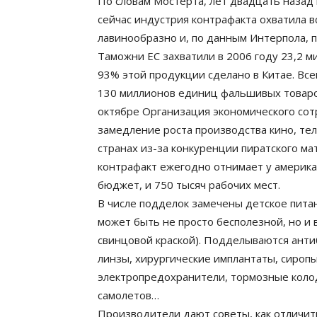
По словам Мостерта, лет двадцать назад
сейчас индустрия контрафакта охватила в
лавинообразно и, по данным Интерпола, 
Таможни ЕС захватили в 2006 году 23,2 м
93% этой продукции сделано в Китае. Все
130 миллионов единиц фальшивых товаров
октябре Организация экономического сот
замедление роста производства кино, те
странах из-за конкуренции пиратского м
контрафакт ежегодно отнимает у америка
бюджет, и 750 тысяч рабочих мест.
В числе подделок замечены детское питани
может быть не просто бесполезной, но и
свинцовой краской). Подделываются анти
линзы, хирургические имплантаты, сиропы
электропредохранители, тормозные колодк
самолетов…
Производители дают советы, как отличит