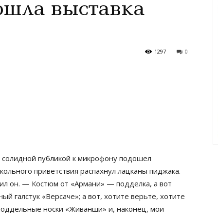
ошла выставка
1297
0
я солидной публикой к микрофону подошел
кольного приветствия распахнул лацканы пиджака.
вил он. — Костюм от «Армани» — подделка, а вот
й галстук «Версаче»; а вот, хотите верьте, хотите
поддельные носки «Живанши» и, наконец, мои