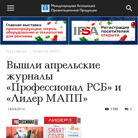
На главную
Новости МАПП
Вышли апрельские
журналы
«Профессионал РСБ» и
«Лидер МАПП»
14/04/2014
1190
0