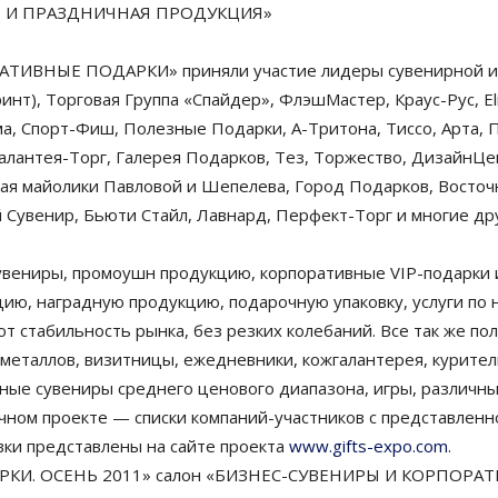
Я И ПРАЗДНИЧНАЯ ПРОДУКЦИЯ»
ТИВНЫЕ ПОДАРКИ» приняли участие лидеры сувенирной и
нт), Торговая Группа «Спайдер», ФлэшМастер, Краус-Рус, Eli
ма, Спорт-Фиш, Полезные Подарки, А-Тритона, Тиссо, Арта,
Галантея-Торг, Галерея Подарков, Тез, Торжество, ДизайнЦен
кая майолики Павловой и Шепелева, Город Подарков, Восточ
 Сувенир, Бьюти Стайл, Лавнард, Перфект-Торг и многие др
увениры, промоушн продукцию, корпоративные VIP-подарки 
ию, наградную продукцию, подарочную упаковку, услуги по 
т стабильность рынка, без резких колебаний. Все так же п
 металлов, визитницы, ежедневники, кожгалантерея, курите
е сувениры среднего ценового диапазона, игры, различные
ном проекте — списки компаний-участников с представленн
вки представлены на сайте проекта
www.gifts-expo.com
.
АРКИ. ОСЕНЬ 2011» салон «БИЗНЕС-СУВЕНИРЫ И КОРПОРАТИ