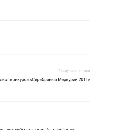
Следующая статья
лист конкурса «Серебряный Меркурий 2011»
ому, пожалуйста, не засоряй его злобными