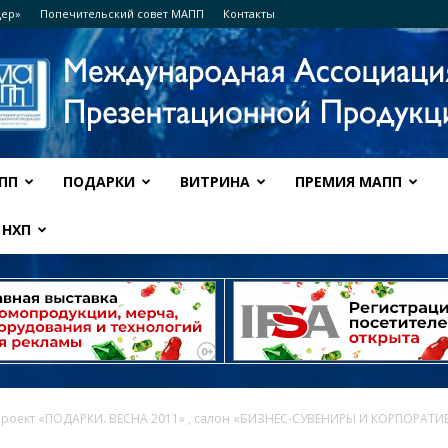
дер»
Попечительский совет МАПП
Контакты
ПП
ПОДАРКИ
ВИТРИНА
ПРЕМИЯ МАПП
Ассоциация
НХП
МАПП
проект «ПОДАРКИ. ВЕСНА 2011» , салон «БИЗНЕС-СУВЕНИРЫ И КОРПОРАТИ