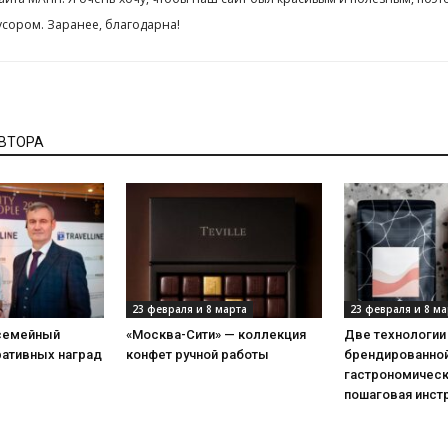
сором. Заранее, благодарна!
АВТОРА
23 февраля и 8 марта
23 февраля и 8 ма
 семейный
«Москва-Сити» — коллекция
Две технологии
ративных наград
конфет ручной работы
брендированной
гастрономическ
пошаговая инст