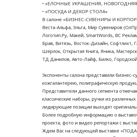
• «ЕЛОЧНЫЕ УКРАШЕНИЯ, НОВОГОДНЯ
• «ПОСУДА И ДЕКОР СТОЛА»
В салоне «БИЗНЕС-СУВЕНИРЫ И КОРПОРА
Веста-Альфа, Эльга, Мир Сувениров (ОлПри
Логотип.Ру, Макей, SmartWords, ВС Рекла
Брав, Витязь, Восток-Дизайн, Софтлихт, 
Шерлок, Открытая Книга, Яника, Мастерс
ТД Данилов, Авто-Лайф, Билко, Городской
Экспоненты салона представили бизнес-с
кожгалантерею, полиграфическую продукц
Представители данного сегмента отмечаю
классические наборы, ручки из различных
лидирующие позиции выходят оригинальны
Более подробную информацию о выставоч
проекта, фото и видео репортажи с выста
Ждем Вас на следующей выставке «ПОД