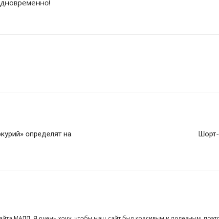
дновременно!
курий» определят на
Шорт-
сайта МАПП. Я очень хочу, чтобы наш сайт был красивым и полезным, поэт