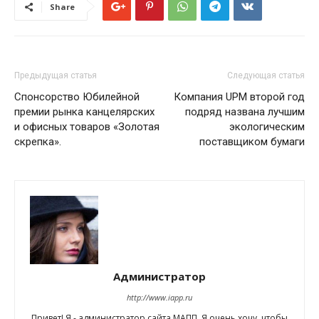
Share
Предыдущая статья
Следующая статья
Спонсорство Юбилейной
Компания UPM второй год
премии рынка канцелярских
подряд названа лучшим
и офисных товаров «Золотая
экологическим
скрепка».
поставщиком бумаги
Администратор
http://www.iapp.ru
Привет! Я - администратор сайта МАПП. Я очень хочу, чтобы