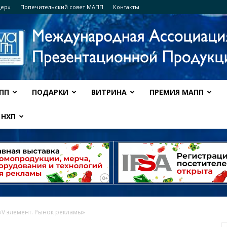
дер»
Попечительский совет МАПП
Контакты
ПП
ПОДАРКИ
ВИТРИНА
ПРЕМИЯ МАПП
Ассоциация
НХП
МАПП
«V элемент. Рынок рекламы»