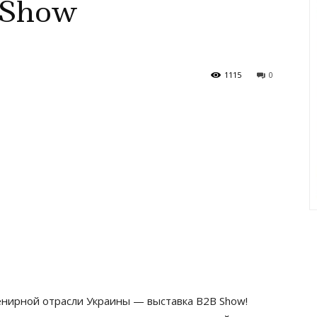
 Show
1115
0
енирной отрасли Украины — выставка B2B Show!