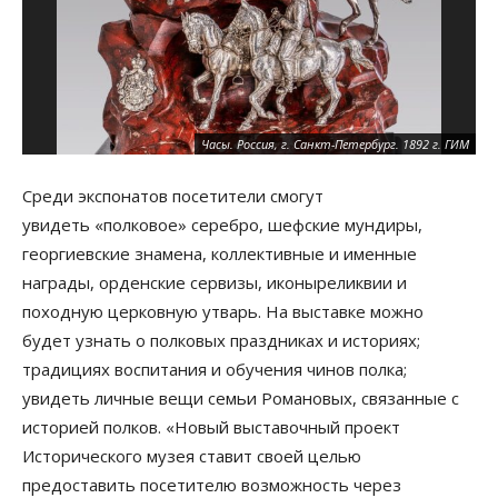
На
Часы. Россия, г. Санкт-Петербург. 1892 г. ГИМ
по
Среди экспонатов посетители смогут
увидеть «полковое» серебро, шефские мундиры,
георгиевские знамена, коллективные и именные
награды, орденские сервизы, иконыреликвии и
походную церковную утварь. На выставке можно
будет узнать о полковых праздниках и историях;
традициях воспитания и обучения чинов полка;
увидеть личные вещи семьи Романовых, связанные с
историей полков. «Новый выставочный проект
Исторического музея ставит своей целью
предоставить посетителю возможность через