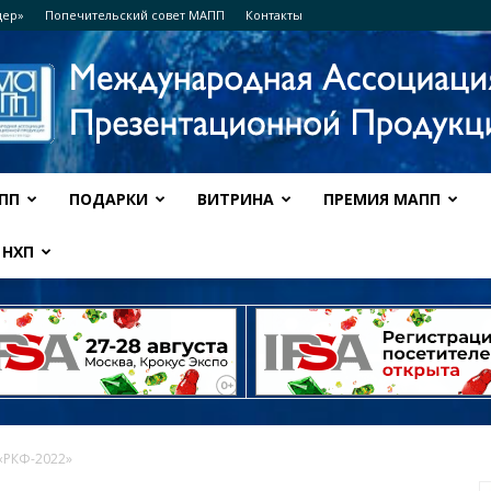
дер»
Попечительский совет МАПП
Контакты
ПП
ПОДАРКИ
ВИТРИНА
ПРЕМИЯ МАПП
Ассоциация
НХП
МАПП
«РКФ-2022»