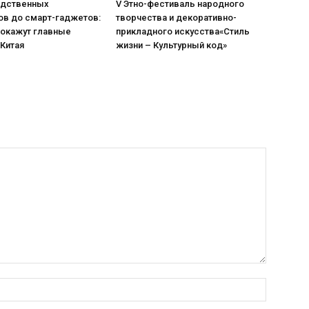
одственных
V Этно-фестиваль народного
ов до смарт-гаджетов:
творчества и декоративно-
покажут главные
прикладного искусства«Стиль
 Китая
жизни – Культурный код»