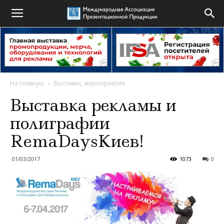
На главную
Выставки, мероприятия
Выставка рекламы и
полиграфии
RemaDaysКиев!
01/03/2017
1073
0