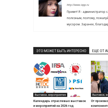
http://www.iapp.ru
Привет! Я - администратор 
полезным, поэтому, пожалу
мусором. Заранее, благода
ЭТО МОЖЕТ БЫТЬ ИНТЕРЕСНО
ЕЩЕ ОТ 
Выставки, мероприятия
Выставки, 
Календарь отраслевых выставок
От произв
и мероприятий на 2026 год
компонент