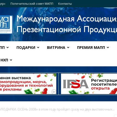
дер»
Попечительский совет МАПП
Контакты
ПП
ПОДАРКИ
ВИТРИНА
ПРЕМИЯ МАПП
Ассоциация
НХП
МАПП
«ПОДАРКИ. ОСЕНЬ 2008» в этом году пройдет сразу на двух выставочных...