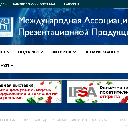
дер»
Попечительский совет МАПП
Контакты
ПП
ПОДАРКИ
ВИТРИНА
ПРЕМИЯ МАПП
Ассоциация
НХП
МАПП
азиатских спортивных товаров и товаров для активного отдыха — непревз