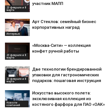
участник МАПП
23 февраля и 8
марта
Арт Стеклов: семейный бизнес
корпоративных наград
Интервью
«Москва-Сити» — коллекция
конфет ручной работы
23 февраля и 8
марта
Две технологии брендированной
упаковки для гастрономических
23 февраля и 8
подарков: пошаговая инструкция
марта
Искусство высокого полета:
эксклюзивная коллекция из
Новости
костяного фарфора для ПАО «ОАК»
компаний