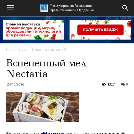
На главную
Новости компаний
Вспененный мед
Nectaria
24/10/2016
1327
0
Бюро проектов
«Мохито»
представляет
вспененный