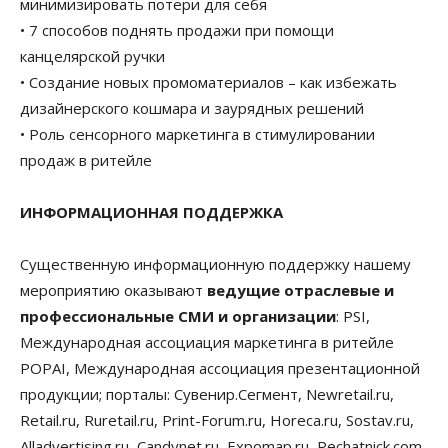
минимизировать потери для себя
• 7 способов поднять продажи при помощи
канцелярской ручки
• Создание новых промоматериалов – как избежать
дизайнерского кошмара и заурядных решений
• Роль сенсорного маркетинга в стимулировании
продаж в ритейле
ИНФОРМАЦИОННАЯ ПОДДЕРЖКА
Существенную информационную поддержку нашему
мероприятию оказывают
ведущие отраслевые и
профессиональные СМИ и организации
: PSI,
Международная ассоциация маркетинга в ритейле
POPAI, Международная ассоциация презентационной
продукции; порталы: Сувенир.Сегмент, Newretail.ru,
Retail.ru, Ruretail.ru, Print-Forum.ru, Horeca.ru, Sostav.ru,
Alladvertising.ru, Candynet.ru, Expomap.ru, Pechatnick.com,