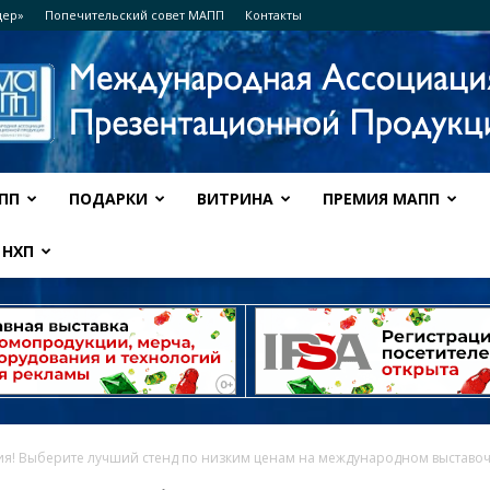
дер»
Попечительский совет МАПП
Контакты
ПП
ПОДАРКИ
ВИТРИНА
ПРЕМИЯ МАПП
Ассоциация
НХП
МАПП
я! Выберите лучший стенд по низким ценам на международном выставочн