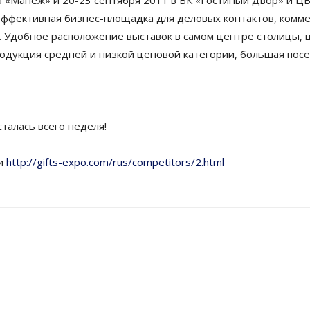
З «Манеж» и 20-23 сентября 2011 в ВК «Гостиный Двор» и 
фективная бизнес-площадка для деловых контактов, комме
Удобное расположение выставок в самом центре столицы, ш
продукция средней и низкой ценовой категории, большая по
талась всего неделя!
ки
http://gifts-expo.com/rus/competitors/2.html