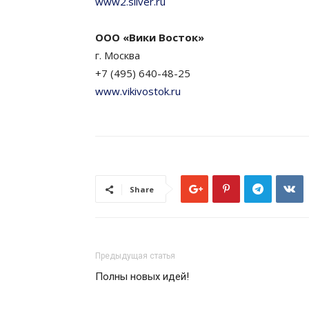
www2.silver.ru
ООО «Вики Восток»
г. Москва
+7 (495) 640-48-25
www.vikivostok.ru
Share
Предыдущая статья
Полны новых идей!