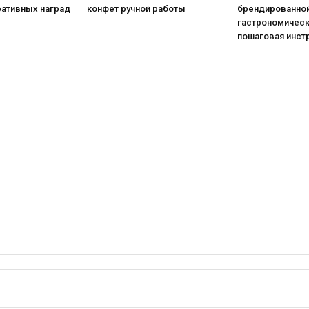
ративных наград
конфет ручной работы
брендированной
гастрономическ
пошаговая инст