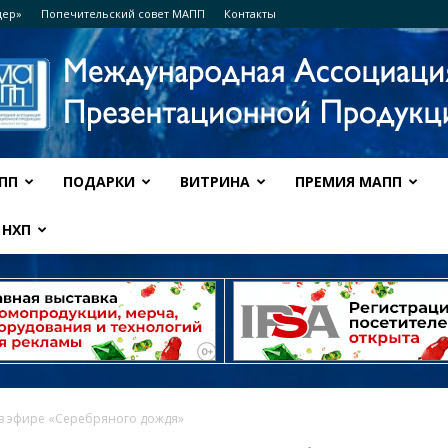
дер»
Попечительский совет МАПП
Контакты
ПП
ПОДАРКИ
ВИТРИНА
ПРЕМИЯ МАПП
Ассоциация
НХП
МАПП
 в эфире «Серебряного дождя»