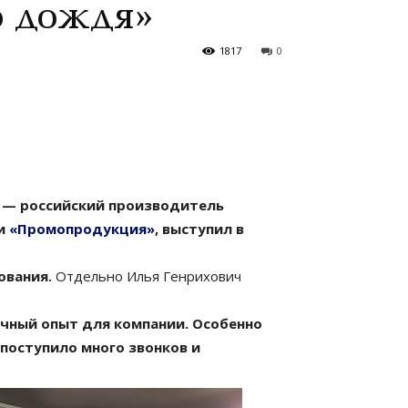
о дождя»
1817
0
» — российский производитель
ии
«Промопродукция»
, выступил в
ования.
Отдельно Илья Генрихович
чный опыт для компании. Особенно
 поступило много звонков и