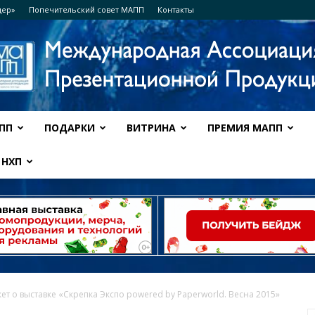
дер»
Попечительский совет МАПП
Контакты
ПП
ПОДАРКИ
ВИТРИНА
ПРЕМИЯ МАПП
Ассоциация
НХП
МАПП
т о выставке «Скрепка Экспо powered by Paperworld. Весна 2015»