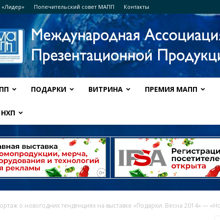
 «Лидер»
Попечительский совет МАПП
Контакты
ПП
ПОДАРКИ
ВИТРИНА
ПРЕМИЯ МАПП
Ассоциация
НХП
МАПП
ртаж о новогодних тенденциях на выставке «Подарки. Весна 2014» — «Нов