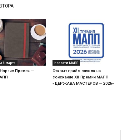
АВТОРА
и 8 марта
Новости МАПП
«Норгис Пресс» —
Открыт приём заявок на
МАПП
соискание XII Премии МАПП
«ДЕРЖАВА МАСТЕРОВ — 2026»