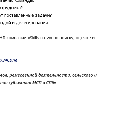
ованию команды;
отрудника?
ет поставленные задачи?
ндой и делегирования.
 компании «Skills crew» по поиску, оценке и
u/34CDne
ов, ремесленной деятельности, сельского и
тия субъектов МСП в СПб»