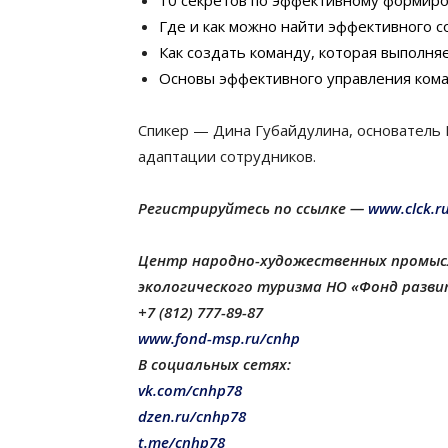
10 секретов по эффективному формир
Где и как можно найти эффективного с
Как создать команду, которая выполня
Основы эффективного управления кома
Спикер — Дина Губайдулина, основатель HR
адаптации сотрудников.
Регистрируйтесь по ссылке —
www.clck.r
Центр народно-художественных промысл
экологического туризма НО «Фонд разви
+7 (812) 777-89-87
www.fond-msp.ru/cnhp
В социальных сетях:
vk.com/cnhp78
dzen.ru/cnhp78
t.me/cnhp78