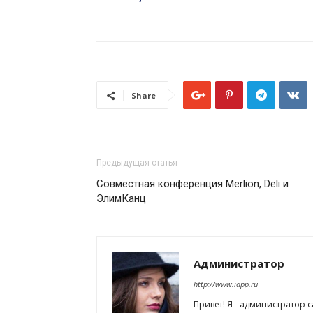
Share
Предыдущая статья
Совместная конференция Merlion, Deli и
ЭлимКанц
Администратор
http://www.iapp.ru
Привет! Я - администратор 