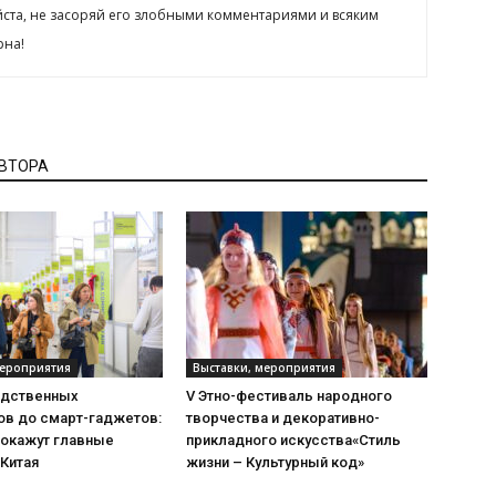
йста, не засоряй его злобными комментариями и всяким
рна!
АВТОРА
мероприятия
Выставки, мероприятия
одственных
V Этно-фестиваль народного
ов до смарт-гаджетов:
творчества и декоративно-
покажут главные
прикладного искусства«Стиль
 Китая
жизни – Культурный код»