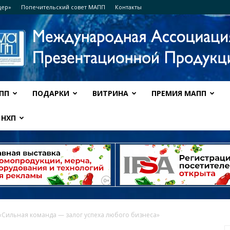
дер»
Попечительский совет МАПП
Контакты
ПП
ПОДАРКИ
ВИТРИНА
ПРЕМИЯ МАПП
Ассоциация
НХП
МАПП
Сильная команда — залог успеха любого бизнеса»