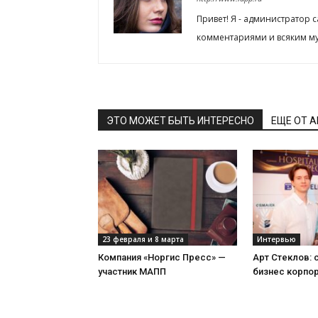
Привет! Я - администратор 
комментариями и всяким му
ЭТО МОЖЕТ БЫТЬ ИНТЕРЕСНО
ЕЩЕ ОТ 
23 февраля и 8 марта
Интервью
Компания «Норгис Пресс» —
Арт Стеклов:
участник МАПП
бизнес корпо