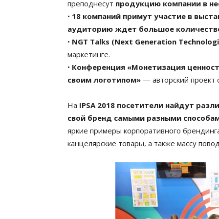
преподнесут
продукцию компании в н
•
18 компаний примут участие в выста
аудиторию ждет большое количество
•
NGT Talks (Next Generation Technolog
маркетинге.
•
Конференция «Монетизация ценносте
своим логотипом»
— авторский проект с
На
IPSA 2018 посетители найдут раз
свой бренд самыми разными способам
яркие примеры корпоративного брендинга
канцелярские товары, а также массу пово