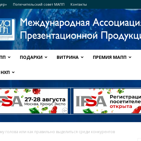
дер»
Попечительский совет МАПП
Контакты
ПП
ПОДАРКИ
ВИТРИНА
ПРЕМИЯ МАПП
Ассоциация
НХП
МАПП
му голова или как правильно выделиться среди конкурентов