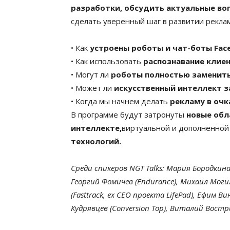
разработки, обсудить актуальные во
сделать уверенный шаг в развитии рекла
• Как
устроены роботы и чат-боты Fac
• Как использовать
распознавание клие
• Могут ли
роботы полностью заменить
• Может ли
искусственный интеллект з
• Когда мы начнем делать
рекламу в оч
В программе будут затронуты
новые обл
интеллекте,
виртуальной и дополненной
технологий.
Среди спикеров NGT Talks: Мария Бородкина (
Георгий Фомичев (Endurance), Михаил Моги
(Fasttrack, ex CEO проекта LifePad), Ефим В
Кудрявцев (Conversion Top), Виталий Востри