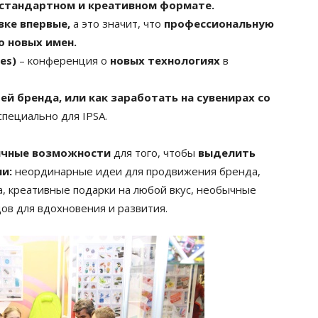
естандартном и креативном формате.
вке впервые,
а это значит, что
профессиональную
 новых имен.
ies)
– конференция о
новых технологиях
в
й бренда, или как заработать на сувенирах со
пециально для IPSA.
личные возможности
для того, чтобы
выделить
и:
неординарные идеи для продвижения бренда,
, креативные подарки на любой вкус, необычные
дов для вдохновения и развития.