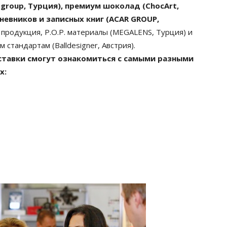
group, Турция), премиум шоколад (ChocArt,
евников и записных книг (ACAR GROUP,
 продукция, P.O.P. материалы (MEGALENS, Турция) и
тандартам (Balldesigner, Австрия).
ыставки смогут ознакомиться с самыми разными
х: