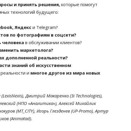
просы и принять решения,
которые помогут
мных технологий будущего:
ebook, Яндекс
и Telegram?
нтов по фотографиям в соцсети?
 человека
в обслуживании клиентов?
аменить маркетолога?
ках дополненной реальности?
асти знаний об искусственном
 реальности и
многое другое из мира новых
LexisNexis), Дмитрий Макаренко (3i Technologies),
левский (НПО «Аналитика»), Алексей Михайлик
инокуров (MT_CITY), Игорь Глезденев (UP-Promo), Артур
ков (Animatad).