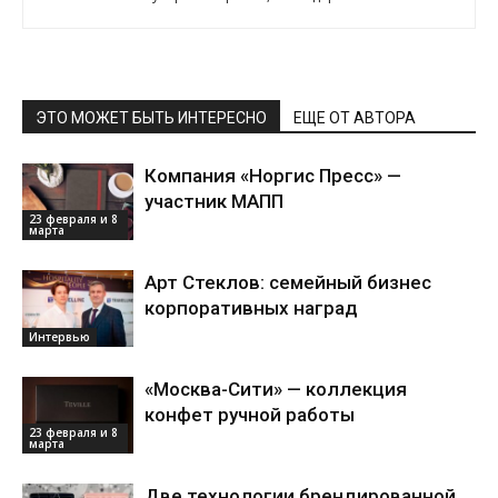
ЭТО МОЖЕТ БЫТЬ ИНТЕРЕСНО
ЕЩЕ ОТ АВТОРА
Компания «Норгис Пресс» —
участник МАПП
23 февраля и 8
марта
Арт Стеклов: семейный бизнес
корпоративных наград
Интервью
«Москва-Сити» — коллекция
конфет ручной работы
23 февраля и 8
марта
Две технологии брендированной