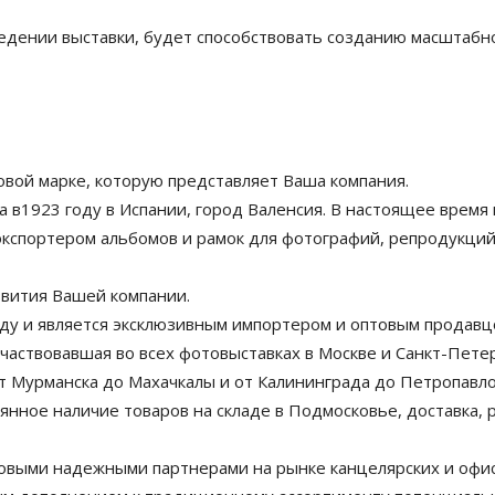
едении выставки, будет способствовать созданию масштабн
говой марке, которую представляет Ваша компания.
 в1923 году в Испании, город Валенсия. В настоящее время 
кспортером альбомов и рамок для фотографий, репродукций
азвития Вашей компании.
оду и является эксклюзивным импортером и оптовым продавц
частвовавшая во всех фотовыставках в Москве и Санкт-Петер
т Мурманска до Махачкалы и от Калининграда до Петропавл
нное наличие товаров на складе в Подмосковье, доставка, 
овыми надежными партнерами на рынке канцелярских и офисн