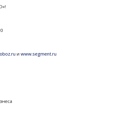
О»!
80
oboz.ru
и
www.segment.ru
знеса