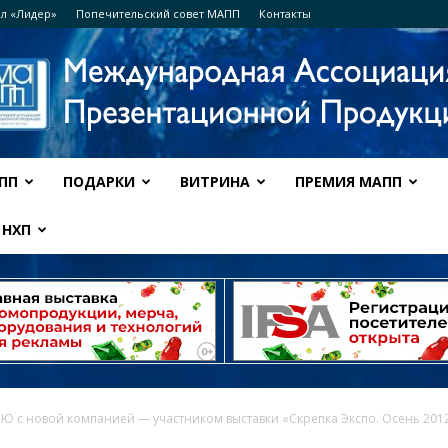
л «Лидер»
Попечительский совет МАПП
Контакты
ПП
ПОДАРКИ
ВИТРИНА
ПРЕМИЯ МАПП
Ассоциация
НХП
МАПП
 с новой компанией — участником выставки «Скрепка Экспо. Осень 2012