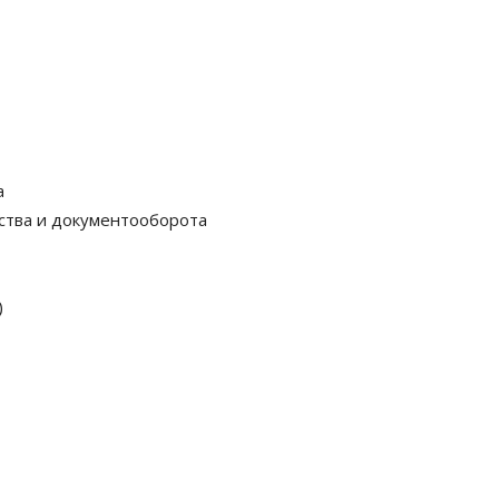
а
ства и документооборота
)