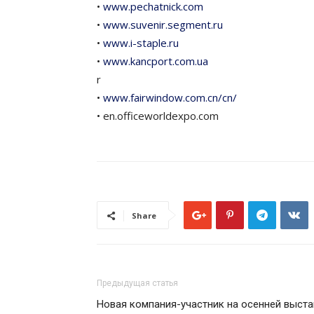
•
www.pechatnick.com
•
www.suvenir.segment.ru
•
www.i-staple.ru
•
www.kancport.com.ua
r
•
www.fairwindow.com.cn/cn/
• en.officeworldexpo.com
Share
Предыдущая статья
Новая компания-участник на осенней выста