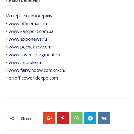
• P&B (Бельгия)
Интернет-поддержка:
•
www.officemart.ru
•
www.kancport.com.ua
•
www.exponews.ru
•
www.pechatnick.com
•
www.suvenir.segment.ru
•
www.i-staple.ru
•
www.fairwindow.com.cn/cn/
• en.officeworldexpo.com
Share