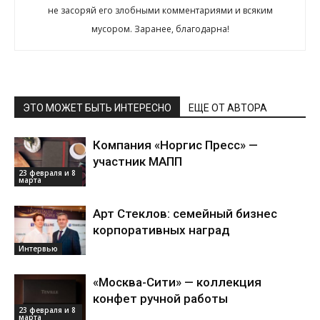
не засоряй его злобными комментариями и всяким
мусором. Заранее, благодарна!
ЭТО МОЖЕТ БЫТЬ ИНТЕРЕСНО
ЕЩЕ ОТ АВТОРА
Компания «Норгис Пресс» —
участник МАПП
23 февраля и 8
марта
Арт Стеклов: семейный бизнес
корпоративных наград
Интервью
«Москва-Сити» — коллекция
конфет ручной работы
23 февраля и 8
марта