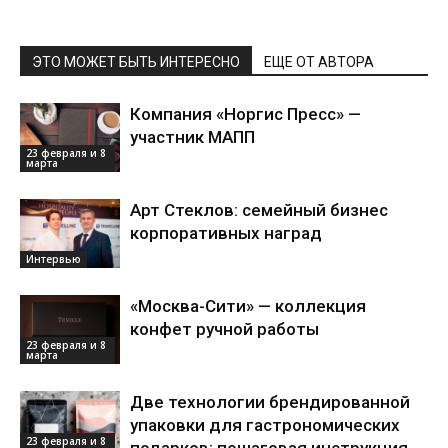
ЭТО МОЖЕТ БЫТЬ ИНТЕРЕСНО
ЕЩЕ ОТ АВТОРА
Компания «Норгис Пресс» —
участник МАПП
23 февраля и 8
марта
Арт Стеклов: семейный бизнес
корпоративных наград
Интервью
«Москва-Сити» — коллекция
конфет ручной работы
23 февраля и 8
марта
Две технологии брендированной
упаковки для гастрономических
23 февраля и 8
подарков: пошаговая инструкция