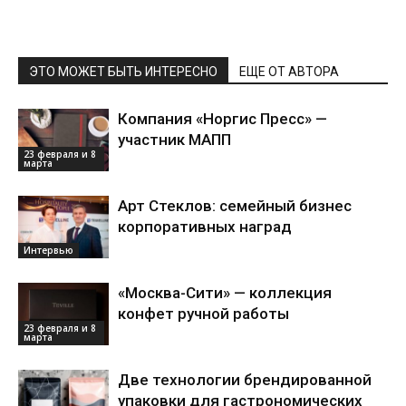
ЭТО МОЖЕТ БЫТЬ ИНТЕРЕСНО
ЕЩЕ ОТ АВТОРА
Компания «Норгис Пресс» —
участник МАПП
23 февраля и 8
марта
Арт Стеклов: семейный бизнес
корпоративных наград
Интервью
«Москва-Сити» — коллекция
конфет ручной работы
23 февраля и 8
марта
Две технологии брендированной
упаковки для гастрономических