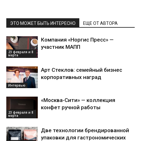
ЭТО МОЖЕТ БЫТЬ ИНТЕРЕСНО
ЕЩЕ ОТ АВТОРА
Компания «Норгис Пресс» —
участник МАПП
23 февраля и 8
марта
Арт Стеклов: семейный бизнес
корпоративных наград
Интервью
«Москва-Сити» — коллекция
конфет ручной работы
23 февраля и 8
марта
Две технологии брендированной
упаковки для гастрономических