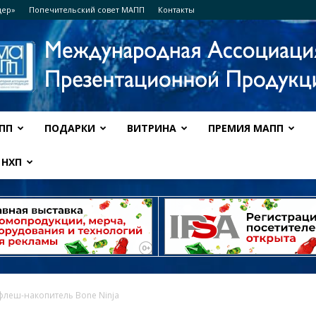
дер»
Попечительский совет МАПП
Контакты
ПП
ПОДАРКИ
ВИТРИНА
ПРЕМИЯ МАПП
Ассоциация
НХП
МАПП
леш-накопитель Bone Ninja