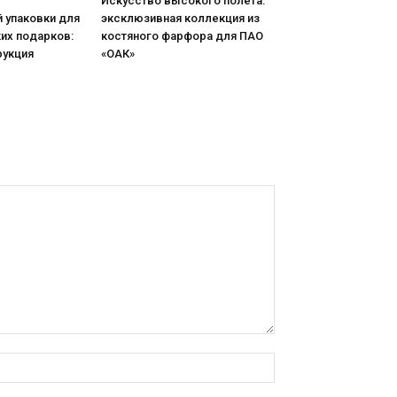
Искусство высокого полета:
 упаковки для
эксклюзивная коллекция из
их подарков:
костяного фарфора для ПАО
рукция
«ОАК»