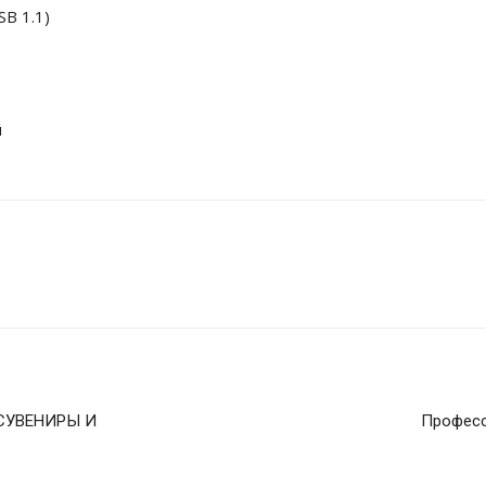
B 1.1)
й
-СУВЕНИРЫ И
Професс