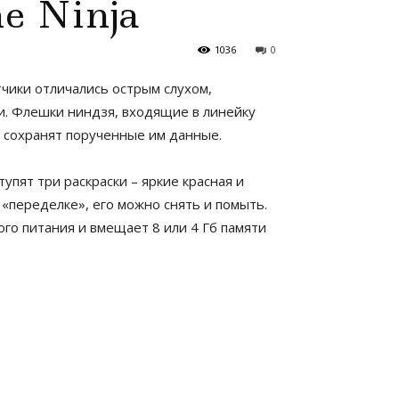
e Ninja
1036
0
тчики отличались острым слухом,
и. Флешки ниндзя, входящие в линейку
о сохранят порученные им данные.
упят три раскраски – яркие красная и
 «переделке», его можно снять и помыть.
ого питания и вмещает 8 или 4 Гб памяти