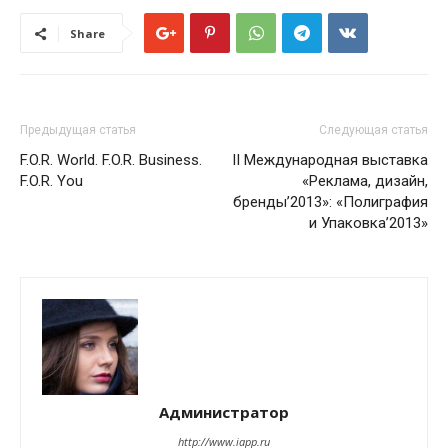
Share
Предыдущая статья
Следующая статья
F.O.R. World. F.O.R. Business.
II Международная выставка
F.O.R. You
«Реклама, дизайн,
бренды’2013»: «Полиграфия
и Упаковка’2013»
Администратор
http://www.iapp.ru