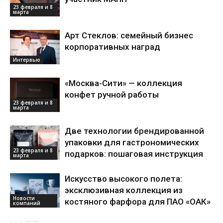
23 февраля и 8
марта
Арт Стеклов: семейный бизнес
корпоративных наград
Интервью
«Москва-Сити» — коллекция
конфет ручной работы
23 февраля и 8
марта
Две технологии брендированной
упаковки для гастрономических
23 февраля и 8
подарков: пошаговая инструкция
марта
Искусство высокого полета:
эксклюзивная коллекция из
Новости
костяного фарфора для ПАО «ОАК»
компаний