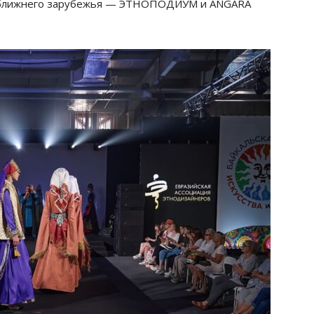
з ближнего зарубежья — ЭТНОПОДИУМ и ANGARA