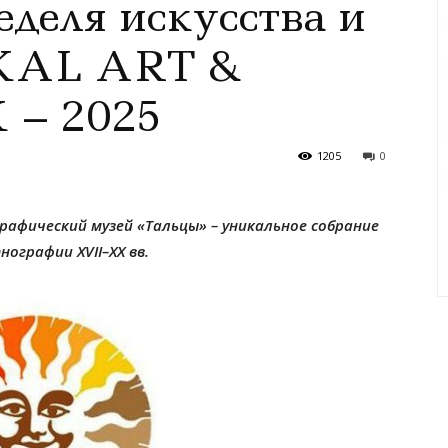
еделя искусства и
IKAL ART &
– 2025
1205
0
афический музей «Тальцы» – уникальное собрание
ографии XVII–XX вв.