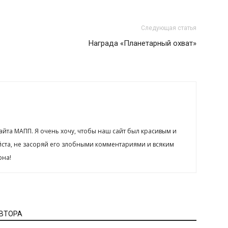
Следующая статья
Награда «Планетарный охват»
сайта МАПП. Я очень хочу, чтобы наш сайт был красивым и
йста, не засоряй его злобными комментариями и всяким
рна!
АВТОРА