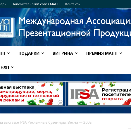
дер»
Попечительский совет МАПП
Контакты
ПП
ПОДАРКИ
ВИТРИНА
ПРЕМИЯ МАПП
Ассоциация
НХП
МАПП
а выставке IPSA Рекламные Сувениры. Весна — 2008