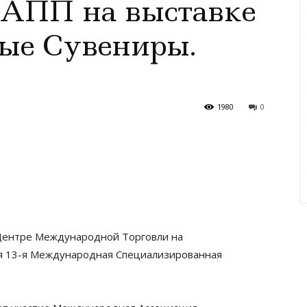
АПП на выставке
ые Сувениры.
1980
0
в Центре Международной Торговли на
я 13-я Международная Специализированная