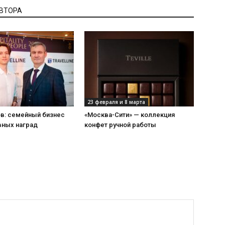
АВТОРА
23 февраля и 8 марта
ов: семейный бизнес
«Москва-Сити» — коллекция
вных наград
конфет ручной работы