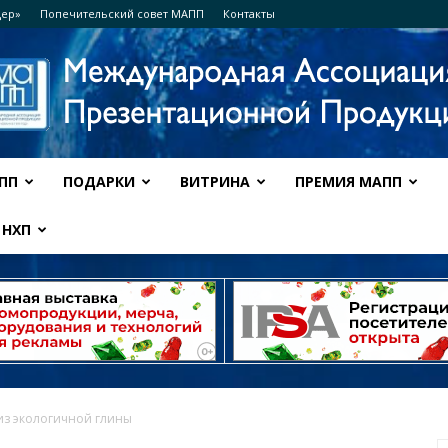
дер»
Попечительский совет МАПП
Контакты
ПП
ПОДАРКИ
ВИТРИНА
ПРЕМИЯ МАПП
Ассоциация
НХП
МАПП
из экологичной глины