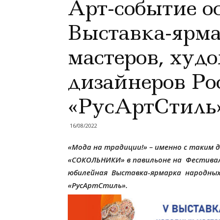
Арт-событие о
Выставка-ярм
мастеров, худ
дизайнеров Ро
«РусАртСтиль
16/08/2022
«Мода на традиции!» – именно с таким д
«СОКОЛЬНИКИ» в павильоне на Фестиваль
юбилейная Выставка-ярмарка народных 
«РусАртСтиль».