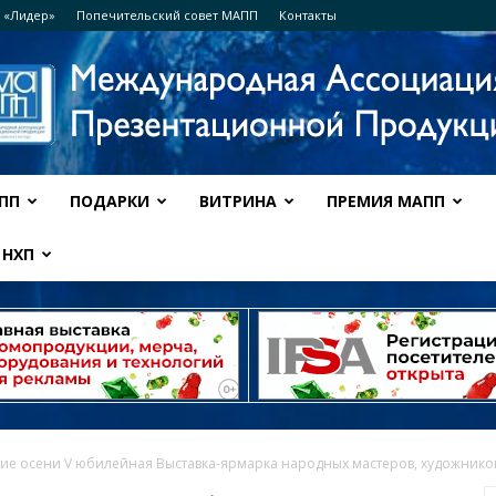
 «Лидер»
Попечительский совет МАПП
Контакты
ПП
ПОДАРКИ
ВИТРИНА
ПРЕМИЯ МАПП
Ассоциация
НХП
МАПП
ие осени V юбилейная Выставка-ярмарка народных мастеров, художников