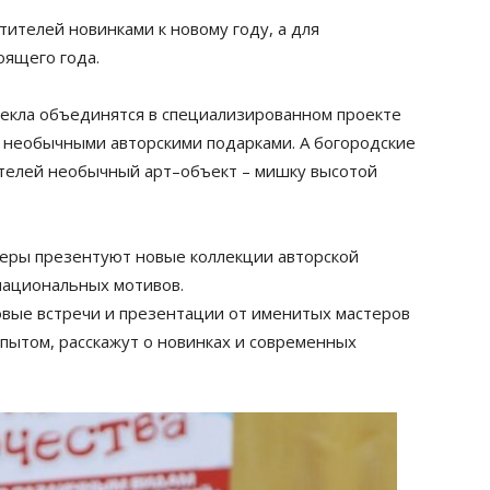
ителей новинками к новому году, а для
оящего года.
екла объединятся в специализированном проекте
и необычными авторскими подарками. А богородские
ителей необычный арт–объект – мишку высотой
еры презентуют новые коллекции авторской
национальных мотивов.
овые встречи и презентации от именитых мастеров
опытом, расскажут о новинках и современных