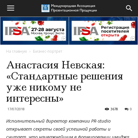
На главную
Бизнес-портрет
Анастасия Невская:
«Стандартные решения
уже никому не
интересны»
17/07/2018
3678
0
Исполнительный директор компании PR-studiо
открывает секреты своей успешной работы и
считает, что наиважнейшим в формировании имиджа