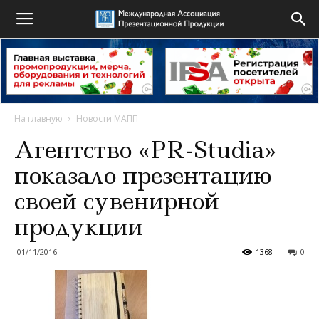
На главную
Новости МАПП
Агентство «PR-Studia»
показало презентацию
своей сувенирной
продукции
01/11/2016
1368
0