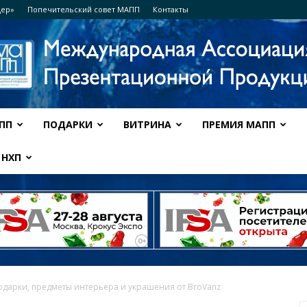
дер»
Попечительский совет МАПП
Контакты
ПП
ПОДАРКИ
ВИТРИНА
ПРЕМИЯ МАПП
Ассоциация
НХП
МАПП
одарки, предметы интерьера и украшения от BroVanz