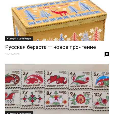
История сувенира
Русская береста — новое прочтение
18/12/2024
0
История сувенира