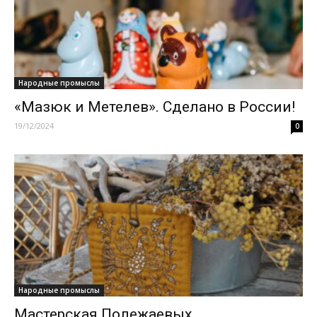
Народные промыслы
«Мазюк и Метелев». Сделано в России!
19/12/2024
0
Народные промыслы
Мастерская Полежаевых