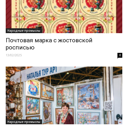
Народные промыслы
Почтовая марка с жостовской
росписью
13/02/2025
0
Народные промыслы