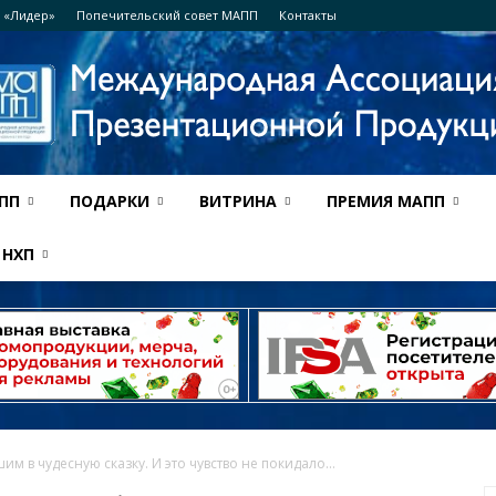
 «Лидер»
Попечительский совет МАПП
Контакты
ПП
ПОДАРКИ
ВИТРИНА
ПРЕМИЯ МАПП
Ассоциация
НХП
МАПП
им в чудесную сказку. И это чувство не покидало...