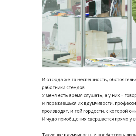
И отсюда же та неспешность, обстоятельн
работники стендов.
У меня есть время слушать, а у них – гово
И поражаешься их вдумчивости, професси
производят, и той гордости, с которой он
И чудо приобщения свершается прямо у ва
Такую же вдумчивость и профессионализ