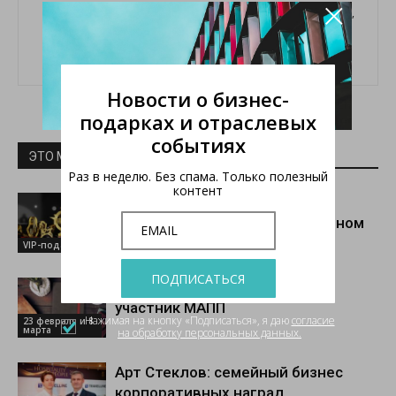
×
наш сайт был красивым и полезным, поэтому, пожалуйста,
не засоряй его злобными комментариями и всяким
мусором. Заранее, благодарна!
Новости о бизнес-
подарках и отраслевых
событиях
ЭТО МОЖЕТ БЫТЬ ИНТЕРЕСНО
ЕЩЕ ОТ АВТОРА
Раз в неделю. Без спама. Только полезный
контент
Коллекция «СКАЗЫ»: русские-
народные мотивы с современном
прочтении
VIP-подарки
ПОДПИСАТЬСЯ
Компания «Норгис Пресс» —
участник МАПП
Нажимая на кнопку «Подписаться», я даю
согласие
23 февраля и 8
марта
на обработку персональных данных.
Арт Стеклов: семейный бизнес
корпоративных наград