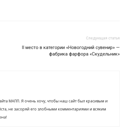
Следующая статья
II место в категории «Новогодний сувенир» —
фабрика фарфора «Скудельник»
сайта МАПП. Я очень хочу, чтобы наш сайт был красивым и
йста, не засоряй его злобными комментариями и всяким
рна!