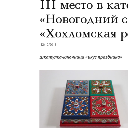
III место в ка
«Новогодний 
«Хохломская р
12/10/2018
Шкатулка-ключница «Вкус праздника»