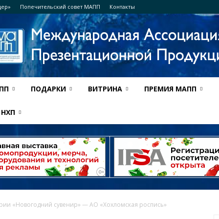
дер»
Попечительский совет МАПП
Контакты
ПП
ПОДАРКИ
ВИТРИНА
ПРЕМИЯ МАПП
Ассоциация
НХП
МАПП
егории «Новогодний сувенир» — АО «Хохломская роспись»