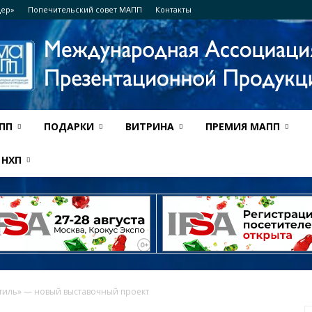
дер»
Попечительский совет МАПП
Контакты
ПП
ПОДАРКИ
ВИТРИНА
ПРЕМИЯ МАПП
Ассоциация
НХП
МАПП
тиль» — новый выставочный проект