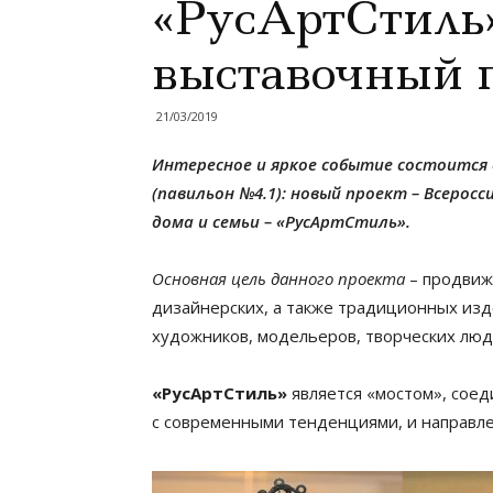
«РусАртСтиль
выставочный 
21/03/2019
Интересное и яркое событие состоится с
(павильон №4.1): новый проект – Всерос
дома и семьи – «РусАртСтиль».
Основная цель данного проекта
– продвиж
дизайнерских, а также традиционных из
художников, модельеров, творческих люд
«РусАртСтиль»
является «мостом», сое
с современными тенденциями, и направле