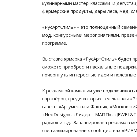
кулинарными мастер-классами и дегуста
фермерские продукты, дары леса, мёд, сл
«РусАртСтиль» – это полноценный семейн
мод, конкурсными мероприятиями, презе
программе.
Выставка ярмарка «РусАртСтиль» будет п
сможете приобрести пасхальные подарки, 
почерпнуть интересные идеи и полезные
К рекламной кампании уже подключилось
партнёров, среди которых телеканалы «Рос
газеты «Аргументы и Факты», «Московски
«NeoDesign», «Лидер – МАПП», «JEWEL&T
радио» и т.д. Запланирована реклама в ме
специализированных сообществах «РИАМО