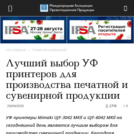
На главную
Новости компаний
Лучший выбор УФ
принтеров для
производства печатной и
сувенирной продукции
26/04/2020
2710
0
УФ принтеры
Mimaki
UJF
-3042
MKll
и
UJF
-6042
MKll
на
сегодняшний день являются лучшим выбором для
производства сувенирной продукции, благодаря