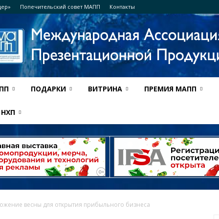
дер»
Попечительский совет МАПП
Контакты
ПП
ПОДАРКИ
ВИТРИНА
ПРЕМИЯ МАПП
Ассоциация
НХП
МАПП
ожение весны для открытия прибыльного бизнеса