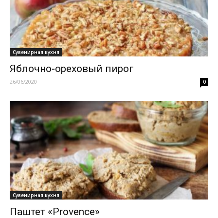
Сувенирная кухня
Яблочно-ореховый пирог
26/06/2020
0
Сувенирная кухня
Паштет «Provence»